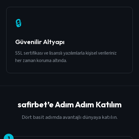
🔒
Güvenilir Altyapı
SSL sertifikası ve lisanslı yazılımlarla kişisel verileriniz
her zaman koruma altında.
safirbet’e Adım Adım Katılım
Dört basit adımda avantajlı dünyaya katılın.