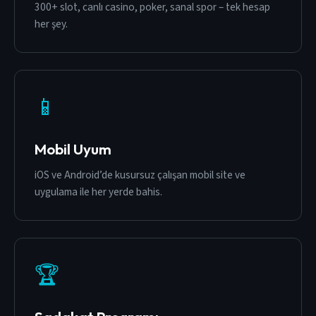
300+ slot, canlı casino, poker, sanal spor – tek hesap
her şey.
📱
Mobil Uyum
iOS ve Android’de kusursuz çalışan mobil site ve
uygulama ile her yerde bahis.
🏆