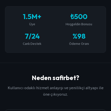
1.5M+
₺500
Üye
Hoşgeldin Bonusu
7/24
%98
Canlı Destek
Ödeme Oranı
Neden safirbet?
Kullanıcı odaklı hizmet anlayışı ve yenilikçi altyapı ile
öne çıkıyoruz.