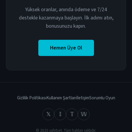
Yüksek oranlar, anında ödeme ve 7/24
destekle kazanmaya başlayın. İlk adımı atın,
bonusunuzu kapın.
Hemen Üye Ol
Gizlilik Politikası
Kullanım Şartları
İletişim
Sorumlu Oyun
𝕏
𝕀
𝕋
𝕎
© 2025 safirbet. Tüm hakları saklıdır.