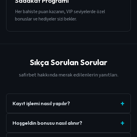
Sadakat Programı
Her bahiste puan kazanın, VIP seviyelerde özel
bonuslar ve hediyeler sizi bekler.
Sıkça Sorulan Sorular
safirbet hakkında merak edilenlerin yanıtları.
Kayıt işlemi nasıl yapılır?
Hoşgeldin bonusu nasıl alınır?