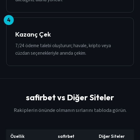
Kazanç Çek
7/24 ödeme talebi oluşturun; havale, kripto veya
cüzdan seçenekleriyle anında çekim.
safirbet vs Diğer Siteler
Rakiplerin önünde olmanın sırlarını tabloda görün.
Özellik
safirbet
Diğer Siteler