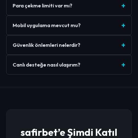
Para çekme limiti var mı?
Mobil uygulama mevcut mu?
Güvenlik önlemleri nelerdir?
Canlı desteğe nasıl ulaşırım?
safirbet’e Şimdi Katıl