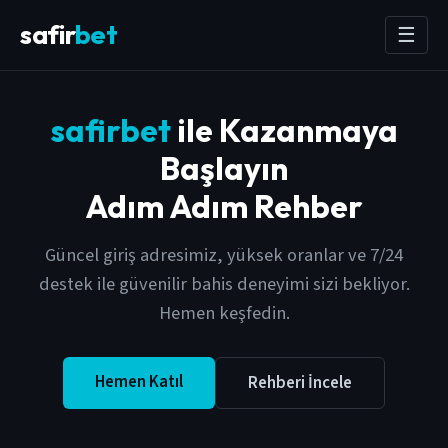
safir
bet
☰
safirbet
ile Kazanmaya
Başlayın
Adım Adım Rehber
Güncel giriş adresimiz, yüksek oranlar ve 7/24
destek ile güvenilir bahis deneyimi sizi bekliyor.
Hemen keşfedin.
Hemen Katıl
Rehberi İncele