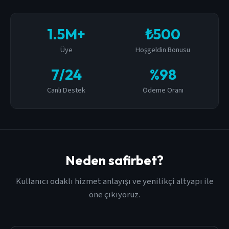
1.5M+
₺500
Üye
Hoşgeldin Bonusu
7/24
%98
Canlı Destek
Ödeme Oranı
Neden safirbet?
Kullanıcı odaklı hizmet anlayışı ve yenilikçi altyapı ile
öne çıkıyoruz.