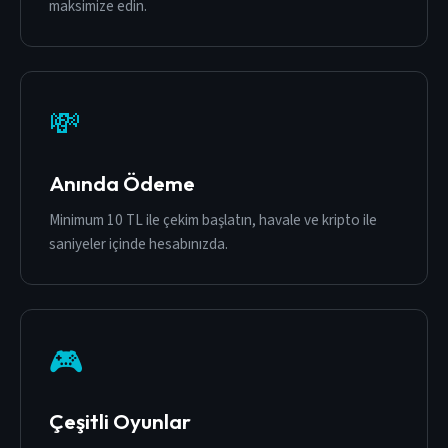
maksimize edin.
💸
Anında Ödeme
Minimum 10 TL ile çekim başlatın, havale ve kripto ile
saniyeler içinde hesabınızda.
🎮
Çeşitli Oyunlar