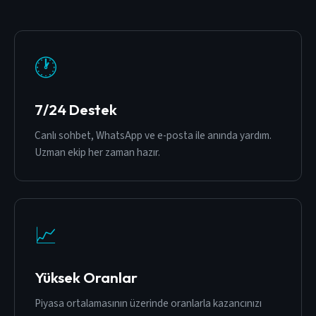
🕐
7/24 Destek
Canlı sohbet, WhatsApp ve e-posta ile anında yardım.
Uzman ekip her zaman hazır.
📈
Yüksek Oranlar
Piyasa ortalamasının üzerinde oranlarla kazancınızı