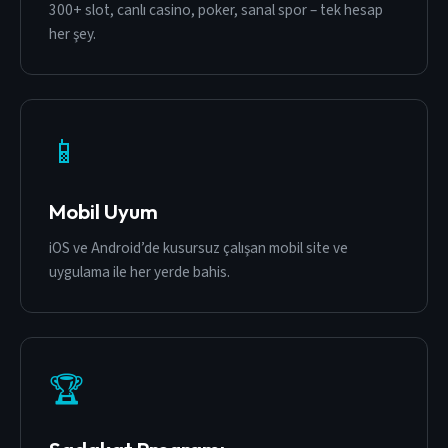
300+ slot, canlı casino, poker, sanal spor – tek hesap
her şey.
📱
Mobil Uyum
iOS ve Android’de kusursuz çalışan mobil site ve
uygulama ile her yerde bahis.
🏆