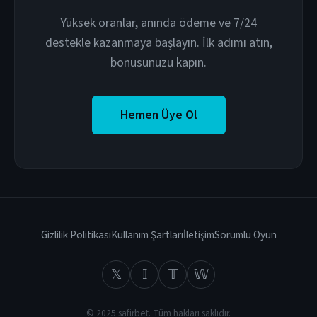
Yüksek oranlar, anında ödeme ve 7/24
destekle kazanmaya başlayın. İlk adımı atın,
bonusunuzu kapın.
Hemen Üye Ol
Gizlilik Politikası
Kullanım Şartları
İletişim
Sorumlu Oyun
𝕏
𝕀
𝕋
𝕎
© 2025 safirbet. Tüm hakları saklıdır.