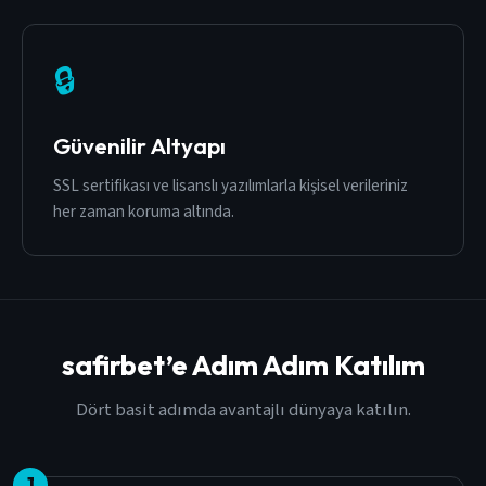
🔒
Güvenilir Altyapı
SSL sertifikası ve lisanslı yazılımlarla kişisel verileriniz
her zaman koruma altında.
safirbet’e Adım Adım Katılım
Dört basit adımda avantajlı dünyaya katılın.