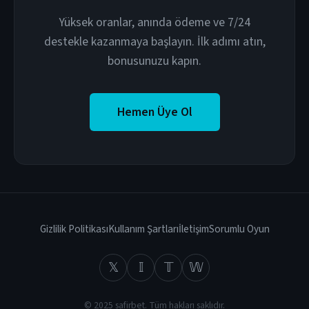
Yüksek oranlar, anında ödeme ve 7/24
destekle kazanmaya başlayın. İlk adımı atın,
bonusunuzu kapın.
Hemen Üye Ol
Gizlilik Politikası
Kullanım Şartları
İletişim
Sorumlu Oyun
𝕏
𝕀
𝕋
𝕎
© 2025 safirbet. Tüm hakları saklıdır.