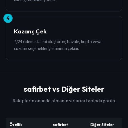
Kazanç Çek
7/24 ödeme talebi oluşturun; havale, kripto veya
cüzdan seçenekleriyle anında çekim.
safirbet vs Diğer Siteler
Rakiplerin önünde olmanın sırlarını tabloda görün.
Özellik
safirbet
Diğer Siteler