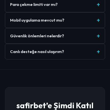
Para çekme limiti var mı?
Mobil uygulama mevcut mu?
Güvenlik önlemleri nelerdir?
Canlı desteğe nasıl ulaşırım?
safirbet’e Şimdi Katıl