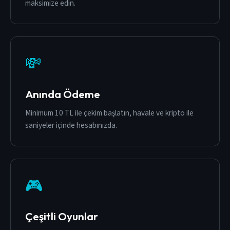
maksimize edin.
💸
Anında Ödeme
Minimum 10 TL ile çekim başlatın, havale ve kripto ile
saniyeler içinde hesabınızda.
🎮
Çeşitli Oyunlar