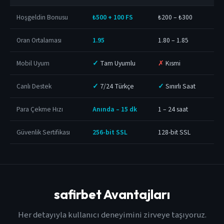
Hoşgeldin Bonusu
₺500 + 100 FS
₺200 – ₺300
Oran Ortalaması
1.95
1.80 – 1.85
Mobil Uyum
✓
Tam Uyumlu
✗
Kısmi
Canlı Destek
✓
7/24 Türkçe
✓
Sınırlı Saat
Para Çekme Hızı
Anında – 15 dk
1 – 24 saat
Güvenlik Sertifikası
256-bit SSL
128-bit SSL
safirbet Avantajları
Her detayıyla kullanıcı deneyimini zirveye taşıyoruz.