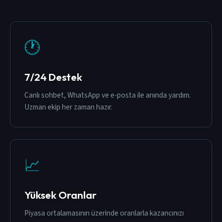
🕐
7/24 Destek
Canlı sohbet, WhatsApp ve e-posta ile anında yardım.
Uzman ekip her zaman hazır.
📈
Yüksek Oranlar
Piyasa ortalamasının üzerinde oranlarla kazancınızı