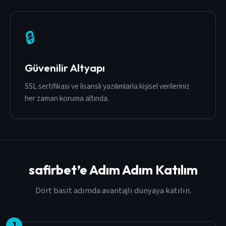
🔒
Güvenilir Altyapı
SSL sertifikası ve lisanslı yazılımlarla kişisel verileriniz
her zaman koruma altında.
safirbet’e Adım Adım Katılım
Dört basit adımda avantajlı dünyaya katılın.