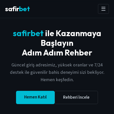
safir
bet
☰
safirbet
ile Kazanmaya
Başlayın
Adım Adım Rehber
Güncel giriş adresimiz, yüksek oranlar ve 7/24
destek ile güvenilir bahis deneyimi sizi bekliyor.
Hemen keşfedin.
Hemen Katıl
Rehberi İncele