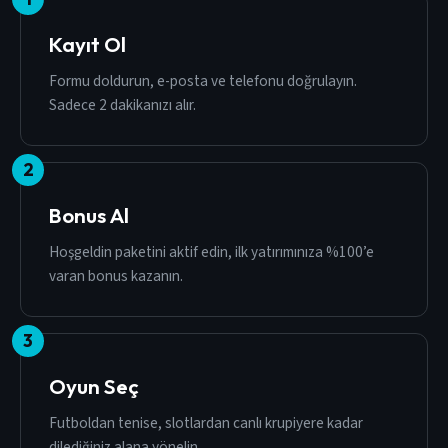
Kayıt Ol
Formu doldurun, e-posta ve telefonu doğrulayın.
Sadece 2 dakikanızı alır.
Bonus Al
Hoşgeldin paketini aktif edin, ilk yatırımınıza %100’e
varan bonus kazanın.
Oyun Seç
Futboldan tenise, slotlardan canlı krupiyere kadar
dilediğiniz alana yönelin.