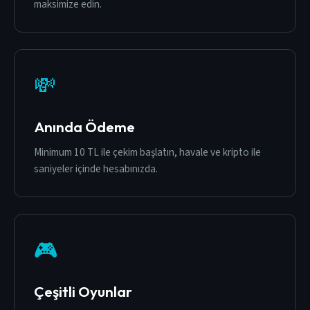
maksimize edin.
💸
Anında Ödeme
Minimum 10 TL ile çekim başlatın, havale ve kripto ile
saniyeler içinde hesabınızda.
🎮
Çeşitli Oyunlar